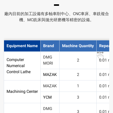
廠內目前的加工設備有多軸車削中心、CNC車床、車銑複合
機、MC銑床與拋光研磨機等精密的設備。
Equipment Name
Brand
Machine Quantity
Repeata
DMG
Computer
2
0.01 m
MORI
Numerical
Control Lathe
MAZAK
2
0.01 m
MAZAK
1
0.01 m
Machining Center
YCM
3
0.01 m
DMG
3
0.01 m