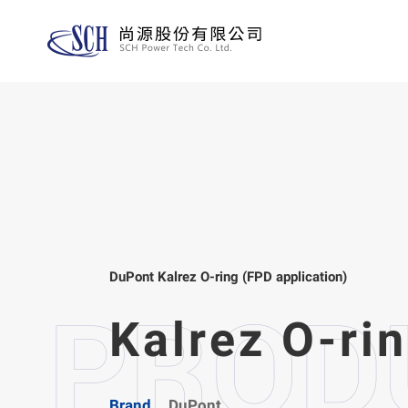
DuPont Kalrez O-ring (FPD application)
Kalrez O-ri
Brand
DuPont