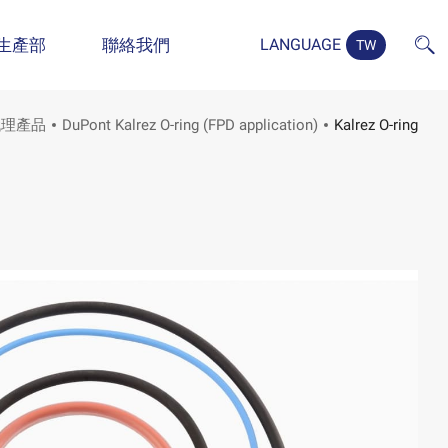
生產部
聯絡我們
LANGUAGE
TW
代理產品
DuPont Kalrez O-ring (FPD application)
Kalrez O-ring