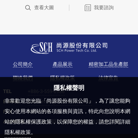
查看大圖
我要諮詢
Golden Biotech
公司簡介
產品展示
精密加工品生產部
聯絡我們
隱私權政策
法律宣告
隱私權聲明
TEL
+886-3-559-0988
非常歡迎您光臨「尚源股份有限公司」，為了讓您能夠
E-MAIL
webservice@mail.sch.com.tw
安心使用本網站的各項服務與資訊，特此向您說明本網
FAX
886-3-559-2220
ADDRESS
30471新竹縣新豐鄉建興路二段596巷11號
站的隱私權保護政策，以保障您的權益，請您詳閱詳細
隱私權政策
。